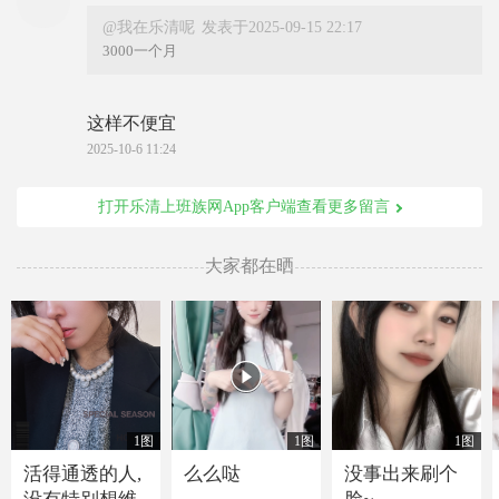
@我在乐清呢
发表于2025-09-15 22:17
3000一个月
这样不便宜
2025-10-6 11:24
打开乐清上班族网App客户端查看更多留言
大家都在晒

1图
1图
1图
活得通透的人,
么么哒
没事出来刷个