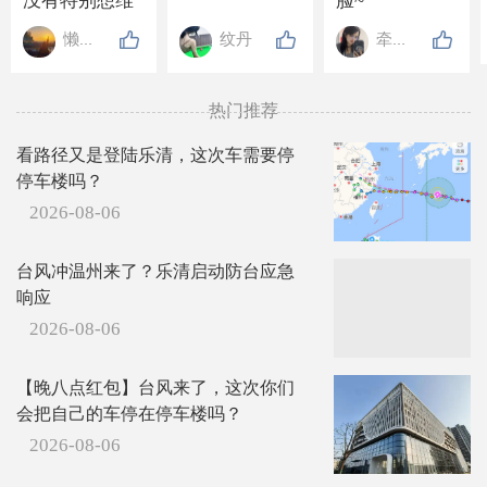
没有特别想维
脸~
持的关系, 也没
懒懒de高贵
纹丹
牵牵手
有特别想要的
东西, 走近的人
不抗拒, 离开的
热门推荐
人不强留, 就连
吃亏也懒得计
看路径又是登陆乐清，这次车需要停
较.
停车楼吗？
2026-08-06
台风冲温州来了？乐清启动防台应急
响应
2026-08-06
【晚八点红包】台风来了，这次你们
会把自己的车停在停车楼吗？
2026-08-06